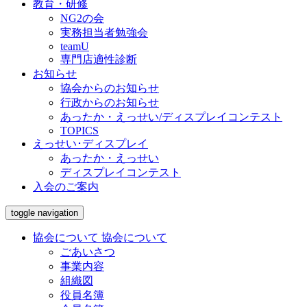
教育・研修
NG2の会
実務担当者勉強会
teamU
専門店適性診断
お知らせ
協会からのお知らせ
行政からのお知らせ
あったか・えっせい/ディスプレイコンテスト
TOPICS
えっせい･ディスプレイ
あったか・えっせい
ディスプレイコンテスト
入会のご案内
toggle navigation
協会について
協会について
ごあいさつ
事業内容
組織図
役員名簿