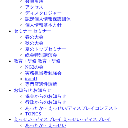
会員名簿
アクセス
ディスクロジャー
認定個人情報保護団体
個人情報基本方針
セミナー
セミナー
春の大会
秋の大会
夏のトップセミナー
総会特別講演会
教育・研修
教育・研修
NG2の会
実務担当者勉強会
teamU
専門店適性診断
お知らせ
お知らせ
協会からのお知らせ
行政からのお知らせ
あったか・えっせい/ディスプレイコンテスト
TOPICS
えっせい･ディスプレイ
えっせい･ディスプレイ
あったか・えっせい