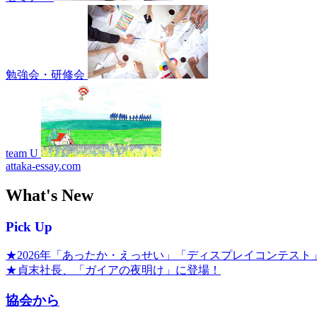
勉強会・研修会
team U
attaka-essay.com
What's New
Pick Up
★2026年「あったか・えっせい」「ディスプレイコンテスト
★貞末社長、「ガイアの夜明け」に登場！
協会から