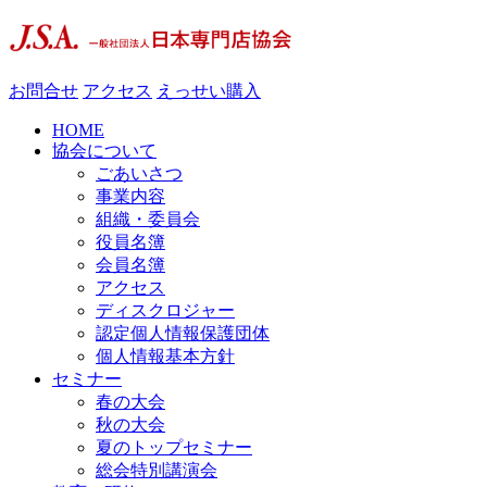
お問合せ
アクセス
えっせい購入
HOME
協会について
ごあいさつ
事業内容
組織・委員会
役員名簿
会員名簿
アクセス
ディスクロジャー
認定個人情報保護団体
個人情報基本方針
セミナー
春の大会
秋の大会
夏のトップセミナー
総会特別講演会